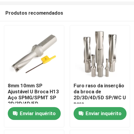
Produtos recomendados
8mm 10mm SP
Furo raso da inserção
Ajustável U Broca H13
da broca de
Casa
Aço SPMG/SPMT SP
2D/3D/4D/5D SP/WC U
2D/3D/4D/5D
para
SPMG/SPMT/WCMX/WC
Enviar inquérito
Enviar inquérito
Produtos
Vídeos