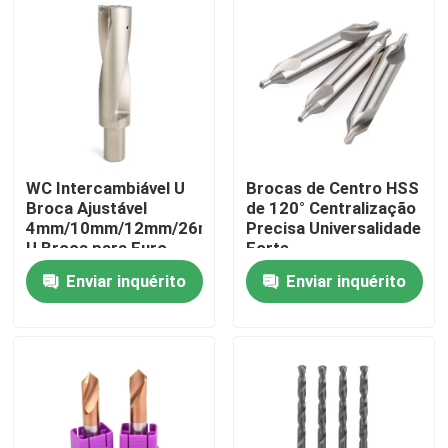
Sobre nós
Visita à Fábrica
Controle de qualidade
WC Intercambiável U
Brocas de Centro HSS
Broca Ajustável
de 120° Centralização
4mm/10mm/12mm/26mm
Precisa Universalidade
Contate-nos
U Broca para Furo
Forte
Profundo
Enviar inquérito
Enviar inquérito
Notícia
Solicite um orçamento
Inserções do carboneto de tungstênio