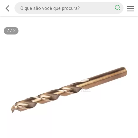
2
/
2