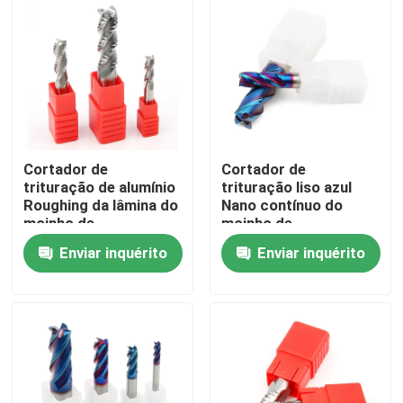
Sobre nós
Visita à Fábrica
Controle de qualidade
Cortador de
Cortador de
trituração de alumínio
trituração liso azul
Roughing da lâmina do
Nano contínuo do
Contate-nos
moinho de
moinho de
extremidade três do
extremidade do
Enviar inquérito
Enviar inquérito
CNC da flauta da
quadrado do
borda HRC55 3
carboneto da flauta
Notícia
HRC65 4
Solicite um orçamento
Inserções do carboneto de tungstênio