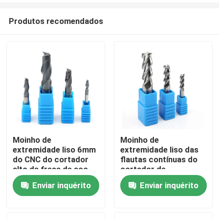
Produtos recomendados
Moinho de
Moinho de
extremidade liso 6mm
extremidade liso das
Casa
do CNC do cortador
flautas contínuas do
alto da fresa de aço
cortador de
do tungstênio da
trituração HRC45 do
Enviar inquérito
Enviar inquérito
Produtos
alimentação HRC45
quadrado do
carboneto 3 para o
alumínio
Vídeos